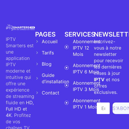
PAGES
SERVICES
NEWSLETT
IPTV
Accueil
Abonnement
Inscrivez-
Smarters est
IPTV 12
vous à notre
une
Tarifs
Mois
newsletter
application
pour recevoir
Blog
IPTV
Abonnement
les dernières
moderne et
IPTV 6 Mois
mises à jour
Guide
intuitive qui
IPTV
et nos
d’installation
Abonnement
offre une
offres
IPTV 3 Mois
expérience
exclusives.
Contact
de streaming
Abonnement
fluide en
HD,
IPTV 1 Mois
S’ABO
Full HD et
4K
. Profitez
de vos
chaînes TV,