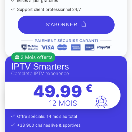
Mises à jour gratuites
Support client professionnel 24/7
S'ABONNER
2 Mois offerts
IPTV Smarters
Complete IPTV experience
49.99
€
12 MOIS
Offre spéciale: 14 mois au total
+38 900 chaînes live & sportives