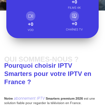
+
0
FILMS 4K
+
0
+
0
CHAÎNES TV
VOD
QUI SOMMES-NOUS ?
Pourquoi choisir IPTV
Smarters pour votre IPTV en
France ?
abonnement IPTV
Notre
Smarters premium 2026
est une
solution fiable pour regarder la télévision en France.