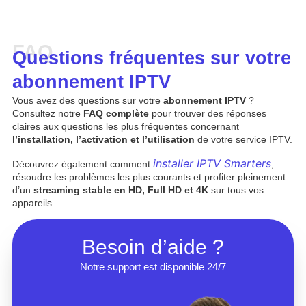
FAQ
Questions fréquentes sur votre
abonnement IPTV
Vous avez des questions sur votre
abonnement IPTV
?
Consultez notre
FAQ complète
pour trouver des réponses
claires aux questions les plus fréquentes concernant
l’installation, l’activation et l’utilisation
de votre service IPTV.
installer IPTV Smarters
Découvrez également comment
,
résoudre les problèmes les plus courants et profiter pleinement
d’un
streaming stable en HD, Full HD et 4K
sur tous vos
appareils.
Besoin d’aide ?
Notre support est disponible 24/7