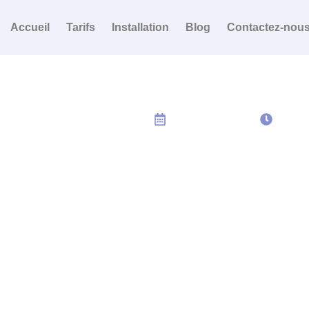
Accueil
Tarifs
Installation
Blog
Contactez-nou
arters Pro erreur s
guide erreurs 2026
Problèmes IPTV Smarters
May 28, 2026
5:20