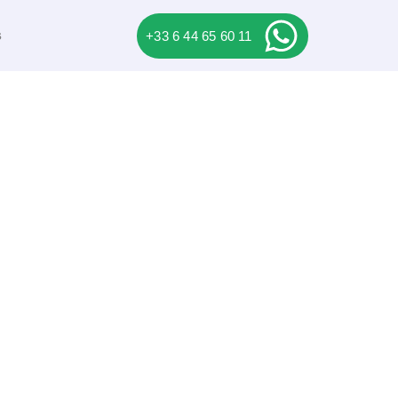
s
+33 6 44 65 60 11
erveur :
 pm