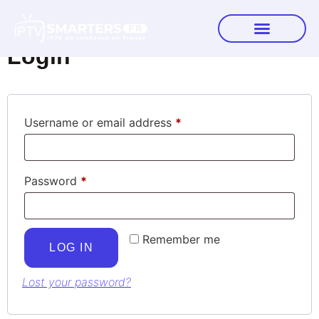
My account
Contactez-Nous
Login
Username or email address
*
Password
*
Remember me
LOG IN
Lost your password?