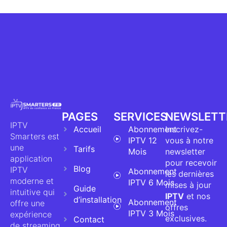
PAGES
SERVICES
NEWSLETT
IPTV
Accueil
Abonnement
Inscrivez-
Smarters est
IPTV 12
vous à notre
une
Tarifs
Mois
newsletter
application
pour recevoir
Blog
IPTV
Abonnement
les dernières
moderne et
IPTV 6 Mois
mises à jour
Guide
intuitive qui
IPTV
et nos
d’installation
Abonnement
offre une
offres
IPTV 3 Mois
expérience
exclusives.
Contact
de streaming