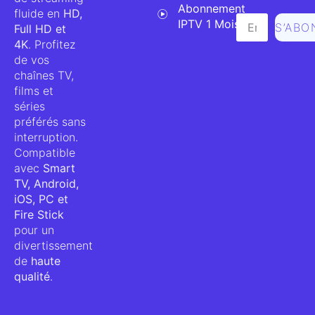
Abonnement
fluide en
HD,
IPTV 1 Mois
S’ABO
Full HD et
4K
. Profitez
de vos
chaînes TV,
films et
séries
préférés sans
interruption.
Compatible
avec
Smart
TV, Android,
iOS, PC et
Fire Stick
pour un
divertissement
de
haute
qualité
.